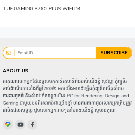
TUF GAMING B760-PLUS WIFI D4
SUBSCRIBE
ABOUT US
អរគុណលោកអ្នកដែលចូលមកកាន់គេហទំព័ររបស់យើងខ្ញុំ សុវណ្ណ កុំព្យូទ័រ
ចាប់ដំណើរការតាំងពីឆ្នាំ២០១២ មកយើងមានដំឡើងកុំព្យូទ័រលើតុសំរាប់
ការងារតូចធំ និងសំរាប់កំសាន្តផងដែរ PC for Rendering, Design, and
Gaming ជាមួយបទពិសោធន៍ជាច្រើនឆ្នាំ មានការធានាជូនលោកអ្នកត្រឹមត្រូវ
ផលិតផលសុទ្ធល្អ ជួបលោកអ្នកឆាប់ៗនៅហាងយើងខ្ញុំ សូមអរគុណ