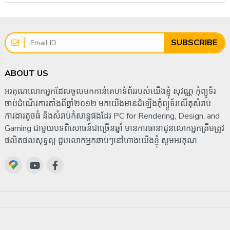
SUBSCRIBE
ABOUT US
អរគុណលោកអ្នកដែលចូលមកកាន់គេហទំព័ររបស់យើងខ្ញុំ សុវណ្ណ កុំព្យូទ័រ
ចាប់ដំណើរការតាំងពីឆ្នាំ២០១២ មកយើងមានដំឡើងកុំព្យូទ័រលើតុសំរាប់
ការងារតូចធំ និងសំរាប់កំសាន្តផងដែរ PC for Rendering, Design, and
Gaming ជាមួយបទពិសោធន៍ជាច្រើនឆ្នាំ មានការធានាជូនលោកអ្នកត្រឹមត្រូវ
ផលិតផលសុទ្ធល្អ ជួបលោកអ្នកឆាប់ៗនៅហាងយើងខ្ញុំ សូមអរគុណ